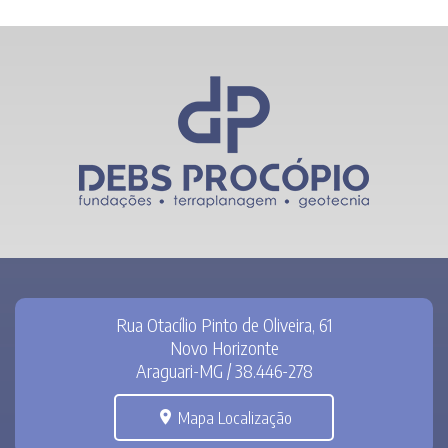
Rua Otacílio Pinto de Oliveira, 61
Novo Horizonte
Araguari-MG / 38.446-278
Mapa Localização